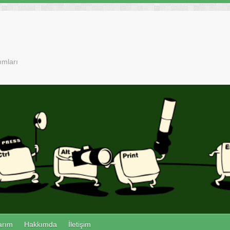
ımları
arım
Hakkımda
İletişim