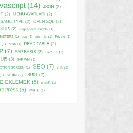
vascript
(14)
JSON
(2)
OP
(2)
MENÜ AYARLARI
(2)
SAGE TYPE
(2)
OPEN SQL
(2)
NUI5
(2)
Pagespeed Insights
(1)
AMETERS
(1)
pop
(1)
prism.js
(1)
Private
(1)
READ TABLE
(2)
c
(1)
push
(1)
P
(7)
SAP BASIS
(2)
SAPGUI
(1)
UI5
(3)
SAP WM
(1)
SEO
(7)
CTION SCREEN
(1)
shift
(1)
SU01
(2)
(1)
STRING
(1)
TE EKLEMEK
(5)
unshift
(1)
rdPress
(5)
WRITE
(1)