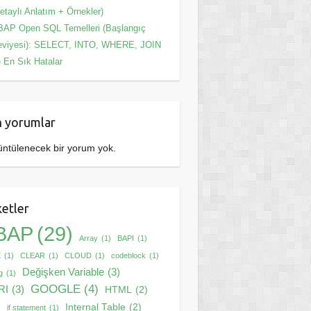
etaylı Anlatım + Örnekler)
AP Open SQL Temelleri (Başlangıç
eviyesi): SELECT, INTO, WHERE, JOIN
 En Sık Hatalar
 yorumlar
ntülenecek bir yorum yok.
ketler
BAP
(29)
Array
(1)
BAPI
(1)
E
(1)
CLEAR
(1)
CLOUD
(1)
codeblock
(1)
Değişken Variable
(3)
g
(1)
GOOGLE
(4)
RI
(3)
HTML
(2)
Internal Table
(2)
)
if statement
(1)