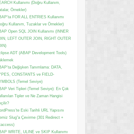
ARCH Kullanımı (Doğru Kullanım,
talar, Örnekler)
BAP’ta FOR ALL ENTRIES Kullanımı
oğru Kullanım, Tuzaklar ve Örnekler)
BAP Open SQL JOIN Kullanımı (INNER
OIN, LEFT OUTER JOIN, RIGHT OUTER
OIN)
lipse ADT (ABAP Development Tools)
üklemek
BAP’ta Değişken Tanımlama: DATA,
YPES, CONSTANTS ve FIELD-
YMBOLS (Temel Seviye)
AP Veri Tipleri (Temel Seviye): En Çok
llanılan Tipler ve Ne Zaman Hangisi
çilir?
rdPress’te Eski Tarihli URL Yapısını
emiz Slug”a Çevirme (301 Redirect +
taccess)
BAP WRITE, ULINE ve SKIP Kullanımı