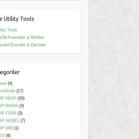
e Utility Tools
ility Tools
ON Formatter & Minifier
ase64 Encoder & Decoder
egoriler
enel
(4)
vaScript
(17)
AP ABAP
(29)
AP BASIS
(3)
AP FIORI
(3)
AP GENEL
(7)
AP WM
(1)
EO
(8)