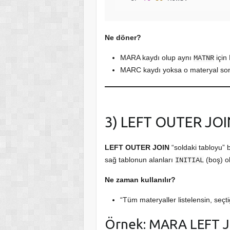
Ne döner?
MARA kaydı olup aynı
için 
MATNR
MARC kaydı yoksa o materyal so
3) LEFT OUTER JOI
LEFT OUTER JOIN
“soldaki tabloyu” b
sağ tablonun alanları
(boş) ol
INITIAL
Ne zaman kullanılır?
“Tüm materyaller listelensin, seç
Örnek: MARA LEFT 