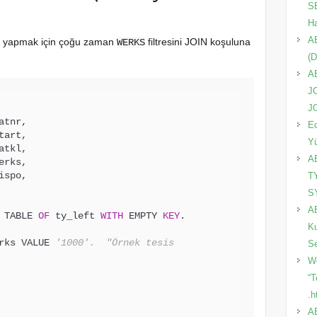
SE
Ha
A
lı yapmak için çoğu zaman
filtresini JOIN koşuluna
WERKS
(D
A
J
J
Ec
Y
A
T
S
AB
 TABLE 
OF
 ty_left 
WITH
 EMPTY 
KEY
.

Ku
rks VALUE 
'1000'.  "Örnek tesis
Se
Wo
“T
.h
A