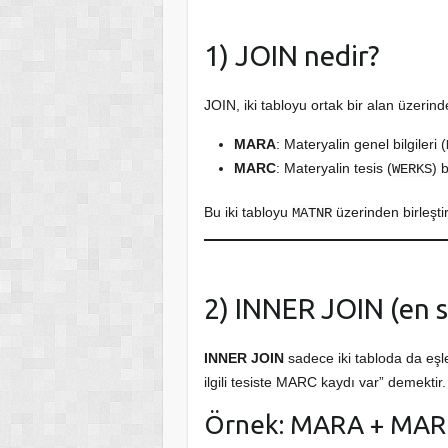
1) JOIN nedir?
JOIN, iki tabloyu ortak bir alan üzerinde
MARA
: Materyalin genel bilgileri (
MARC
: Materyalin tesis (
) b
WERKS
Bu iki tabloyu
üzerinden birleşti
MATNR
2) INNER JOIN (en sı
INNER JOIN
sadece iki tabloda da eşle
ilgili tesiste MARC kaydı var” demektir.
Örnek: MARA + MARC 