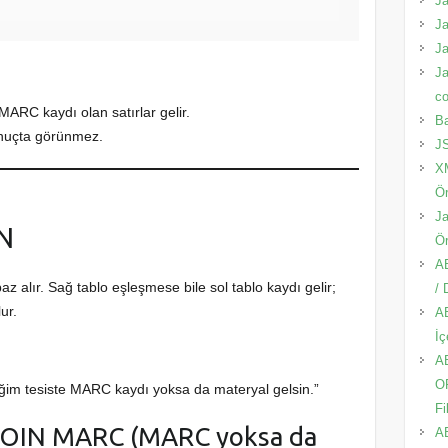
Ja
Ja
Ja
Ja
co
MARC kaydı olan satırlar gelir.
Ba
nuçta görünmez.
JS
XM
Ör
Ja
N
Ör
A
az alır. Sağ tablo eşleşmese bile sol tablo kaydı gelir;
/
ur.
AB
İç
A
O
tiğim tesiste MARC kaydı yoksa da materyal gelsin.”
Fi
JOIN MARC (MARC yoksa da
A