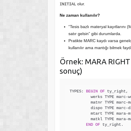
olur.
INITIAL
Ne zaman kullanılır?
“Tesis bazlı materyal kayıtlarını
satır gelsin” gibi durumlarda.
Pratikte MARC kaydı varsa genel
kullanılır ama mantığı bilmek fayda
Örnek: MARA RIGHT
sonuç)
TYPES: 
BEGIN
OF
 ty_right,

         werks TYPE marc
-
w
         matnr TYPE marc
-
m
         dispo TYPE marc
-
d
         mtart TYPE mara
-
m
         matkl TYPE mara
-
m
END
OF
 ty_right.
