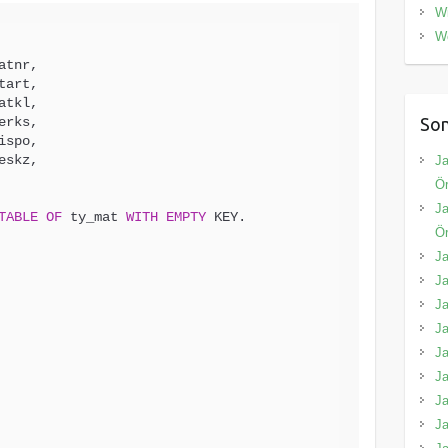
W
W
atnr,

tart,

atkl,

Son
erks,

ispo,

eskz,

Ja
Ör
Ja
TABLE
OF
 ty_mat 
WITH
EMPTY
 KEY.

Ör
Ja
Ja
Ja
Ja
Ja
Ja
Ja
Ja