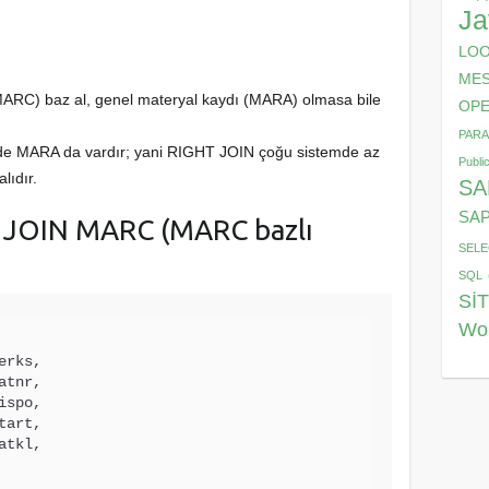
Ja
LO
MES
 (MARC) baz al, genel materyal kaydı (MARA) olmasa bile
OPE
PAR
de MARA da vardır; yani RIGHT JOIN çoğu sistemde az
Publi
lıdır.
SA
SAP
 JOIN MARC (MARC bazlı
SELE
SQL
Sİ
Wo
erks,

atnr,

ispo,

tart,

atkl,
