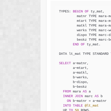
TYPES: 
BEGIN
OF
 ty_mat,

         matnr TYPE mara
-
m
         mtart TYPE mara
-
m
         matkl TYPE mara
-
m
         werks TYPE marc
-
w
         dispo TYPE marc
-
d
         beskz TYPE marc
-
b
END
OF
 ty_mat.

DATA lt_mat TYPE STANDARD 
SELECT
 a
~
matnr,

       a
~
mtart,

       a
~
matkl,

       b
~
werks,

       b
~
dispo,

       b
~
beskz

FROM
 mara 
AS
 a

INNER
JOIN
 marc 
AS
 b

ON
 b
~
matnr 
=
 a
~
matnr

INTO
TABLE
@lt_mat
  UP 
TO
50
 ROWS.