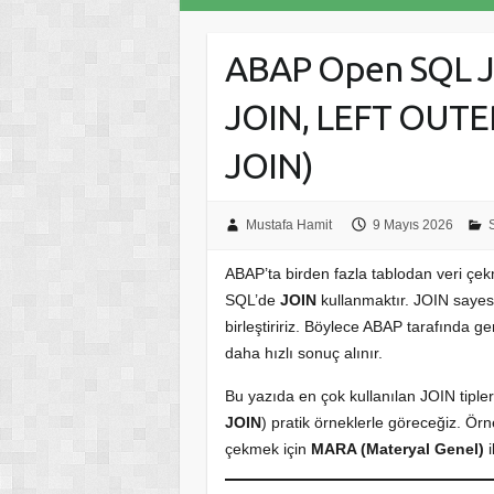
ABAP Open SQL J
JOIN, LEFT OUTE
JOIN)
Mustafa Hamit
9 Mayıs 2026
ABAP’ta birden fazla tablodan veri çe
SQL’de
JOIN
kullanmaktır. JOIN sayesi
birleştiririz. Böylece ABAP tarafında g
daha hızlı sonuç alınır.
Bu yazıda en çok kullanılan JOIN tipleri
JOIN
) pratik örneklerle göreceğiz. Ör
çekmek için
MARA (Materyal Genel)
i