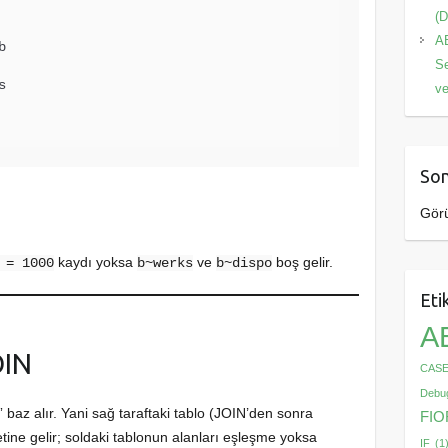
(D
AB
b

S


ve
Son
Görü
kaydı yoksa
ve
boş gelir.
 = 1000
b~werks
b~dispo
Eti
A
OIN
CAS
Debu
 baz alır. Yani sağ taraftaki tablo (JOIN’den sonra
FIO
tine gelir; soldaki tablonun alanları eşleşme yoksa
IF
(1