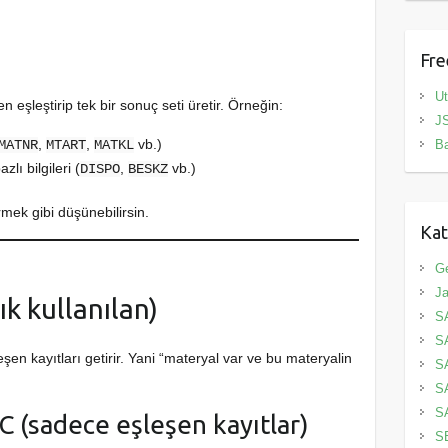
Fre
Ut
n eşleştirip tek bir sonuç seti üretir. Örneğin:
JS
,
,
vb.)
B
MATNR
MTART
MATKL
azlı bilgileri (
,
vb.)
DISPO
BESKZ
rmek gibi düşünebilirsin.
Kat
G
Ja
k kullanılan)
S
S
şen kayıtları getirir. Yani “materyal var ve bu materyalin
S
S
S
(sadece eşleşen kayıtlar)
S