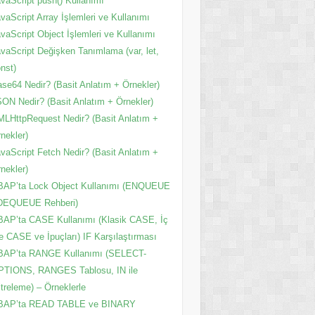
vaScript push() Kullanımı
vaScript Array İşlemleri ve Kullanımı
vaScript Object İşlemleri ve Kullanımı
vaScript Değişken Tanımlama (var, let,
nst)
se64 Nedir? (Basit Anlatım + Örnekler)
ON Nedir? (Basit Anlatım + Örnekler)
LHttpRequest Nedir? (Basit Anlatım +
nekler)
vaScript Fetch Nedir? (Basit Anlatım +
nekler)
BAP’ta Lock Object Kullanımı (ENQUEUE
 DEQUEUE Rehberi)
AP’ta CASE Kullanımı (Klasik CASE, İç
e CASE ve İpuçları) IF Karşılaştırması
BAP’ta RANGE Kullanımı (SELECT-
PTIONS, RANGES Tablosu, IN ile
ltreleme) – Örneklerle
BAP’ta READ TABLE ve BINARY