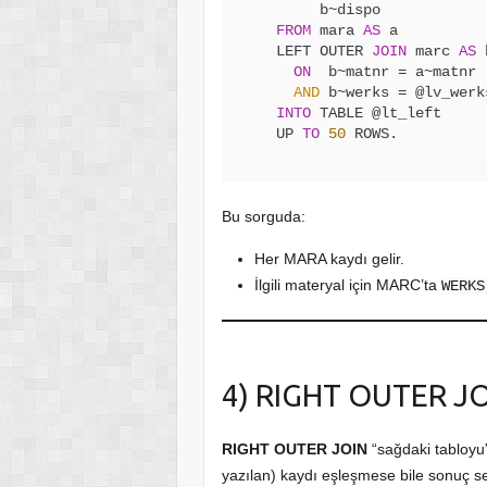
       b~dispo

FROM
 mara 
AS
 a

  LEFT OUTER 
JOIN
 marc 
AS
 
ON
  b~matnr = a~matnr

AND
 b~werks = @lv_werks
INTO
 TABLE @lt_left

  UP 
TO
50
 ROWS.
Bu sorguda:
Her MARA kaydı gelir.
İlgili materyal için MARC’ta
WERKS
4) RIGHT OUTER J
RIGHT OUTER JOIN
“sağdaki tabloyu”
yazılan) kaydı eşleşmese bile sonuç se