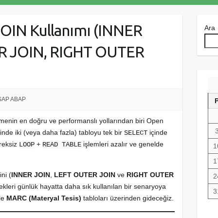
OIN Kullanımı (INNER
Ara
R JOIN, RIGHT OUTER
SAP ABAP
kmenin en doğru ve performanslı yollarından biri Open
nde iki (veya daha fazla) tabloyu tek bir
içinde
SELECT
ereksiz
+
işlemleri azalır ve genelde
LOOP
READ TABLE
1
1
ni (
INNER JOIN
,
LEFT OUTER JOIN
ve
RIGHT OUTER
2
nekleri günlük hayatta daha sık kullanılan bir senaryoya
3
le
MARC (Materyal Tesis)
tabloları üzerinden gideceğiz.