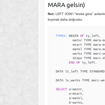
MARA gelsin)
Not:
LEFT JOIN’i “tesise göre” anlam
koymak daha doğrudur.
TYPES:
 BEGIN 
OF
 ty_left,

         matnr TYPE mara-matnr,

         mtart TYPE mara-mtart,

         matkl TYPE mara-matkl,

         werks TYPE marc-werks,

         dispo TYPE marc-dispo,

END
OF
 ty_left.

DATA lt_left TYPE STANDARD
DATA lv_werks TYPE marc-we
SELECT
 a~matnr,

       a~mtart,

       a~matkl,

       b~werks,
