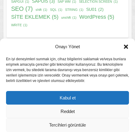
SAPUI5
(3)
SAPGUI
(1)
SAP WM
(1)
SELECTION SCREEN
(1)
SEO
(7)
SU01
(2)
shift
(1)
SQL
(1)
STRING
(1)
SİTE EKLEMEK
(5)
WordPress
(5)
unshift
(1)
WRITE
(1)
Onayı Yönet
En iyi deneyimleri sunmak için, cihaz bilgilerini saklamak ve/veya bunlara
erişmek amacıyla çerezler gibi teknolojiler kullanıyoruz. Bu teknolojilere
izin vermek, bu sitedeki tarama davranışı veya benzersiz kimlikler gibi
Gizlilik Politikası
verileri işlememize izin verecektir. Onay vermemek veya onayı geri çekmek,
belirli özellikleri ve işlevleri olumsuz etkileyebilir.
Çerez Politikası
Kabul et
Reddet
Tercihleri görüntüle
Copyright © 2026
Mustafa HAMIT
. Tema by
Colorlib
Powered by
WordPress
Coded and Designed by safexpert // Mustafa HAMIT© 2015