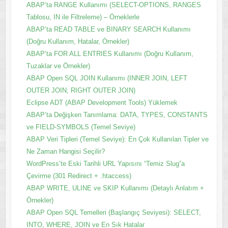
ABAP’ta RANGE Kullanımı (SELECT-OPTIONS, RANGES
Tablosu, IN ile Filtreleme) – Örneklerle
ABAP’ta READ TABLE ve BINARY SEARCH Kullanımı
(Doğru Kullanım, Hatalar, Örnekler)
ABAP’ta FOR ALL ENTRIES Kullanımı (Doğru Kullanım,
Tuzaklar ve Örnekler)
ABAP Open SQL JOIN Kullanımı (INNER JOIN, LEFT
OUTER JOIN, RIGHT OUTER JOIN)
Eclipse ADT (ABAP Development Tools) Yüklemek
ABAP’ta Değişken Tanımlama: DATA, TYPES, CONSTANTS
ve FIELD-SYMBOLS (Temel Seviye)
ABAP Veri Tipleri (Temel Seviye): En Çok Kullanılan Tipler ve
Ne Zaman Hangisi Seçilir?
WordPress’te Eski Tarihli URL Yapısını “Temiz Slug”a
Çevirme (301 Redirect + .htaccess)
ABAP WRITE, ULINE ve SKIP Kullanımı (Detaylı Anlatım +
Örnekler)
ABAP Open SQL Temelleri (Başlangıç Seviyesi): SELECT,
INTO, WHERE, JOIN ve En Sık Hatalar