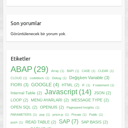
Son yorumlar
Görüntülenecek bir yorum yok.
Etiketler
ABAP
(29)
Array
(1)
BAPI
(1)
CASE
(1)
CLEAR
(1)
Değişken Variable
(3)
CLOUD
(1)
codeblock
(1)
Debug
(1)
GOOGLE
(4)
FIORI
(3)
HTML
(2)
IF
(1)
if statement
(1)
Javascript
(14)
Internal Table
(2)
JSON
(2)
LOOP
(2)
MENÜ AYARLARI
(2)
MESSAGE TYPE
(2)
OPEN SQL
(2)
OPENUI5
(2)
Pagespeed Insights
(1)
PARAMETERS
(1)
pop
(1)
prism.js
(1)
Private
(1)
Public
(1)
SAP
(7)
READ TABLE
(2)
SAP BASIS
(2)
push
(1)