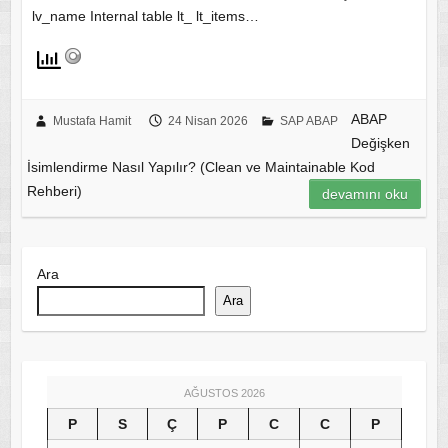
lv_name Internal table lt_ lt_items…
ABAP
Mustafa Hamit
24 Nisan 2026
SAP ABAP
Değişken
İsimlendirme Nasıl Yapılır? (Clean ve Maintainable Kod
Rehberi)
devamını oku
Ara
Ara
AĞUSTOS 2026
P
S
Ç
P
C
C
P