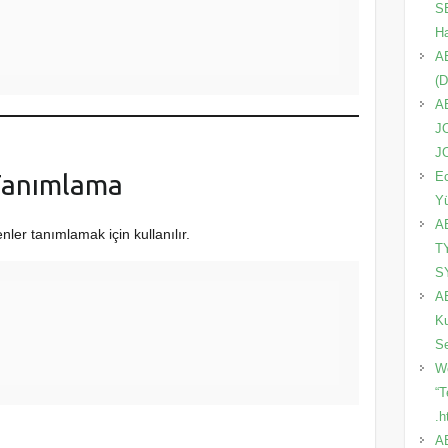
SE
Ha
A
(D
A
J
J
Ec
 Tanımlama
Y
A
nler tanımlamak için kullanılır.
T
S
AB
Ku
Se
Wo
“T
.h
A