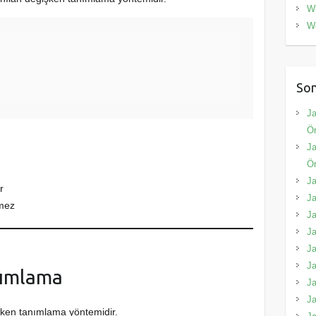
W
W
Son
Ja
Ör
Ja
Ör
Ja
r
Ja
lmez
Ja
Ja
Ja
Ja
nımlama
Ja
Ja
işken tanımlama yöntemidir.