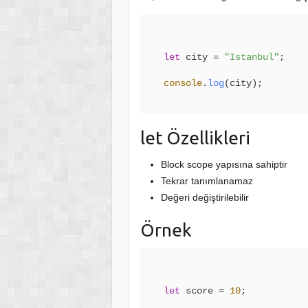
let
 city = 
"Istanbul"
;

console
.
log
let Özellikleri
Block scope yapısına sahiptir
Tekrar tanımlanamaz
Değeri değiştirilebilir
Örnek
let
 score = 
10
;
