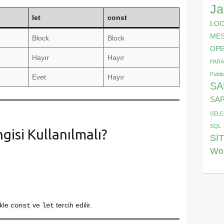
Ja
let
const
LO
MES
Block
Block
OPE
Hayır
Hayır
PAR
Publi
Evet
Hayır
SA
SAP
SELE
SQL
isi Kullanılmalı?
Sİ
Wo
ikle
ve
tercih edilir.
const
let