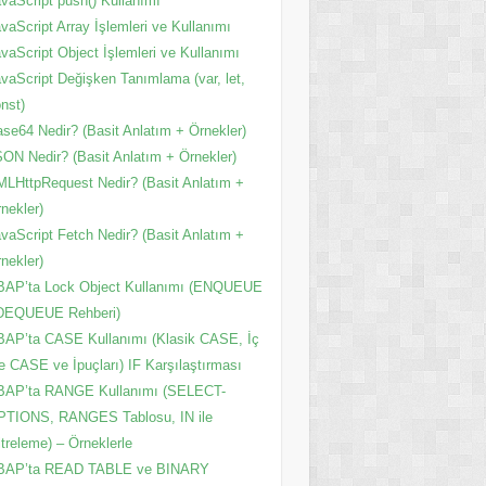
vaScript push() Kullanımı
vaScript Array İşlemleri ve Kullanımı
vaScript Object İşlemleri ve Kullanımı
vaScript Değişken Tanımlama (var, let,
nst)
se64 Nedir? (Basit Anlatım + Örnekler)
ON Nedir? (Basit Anlatım + Örnekler)
LHttpRequest Nedir? (Basit Anlatım +
nekler)
vaScript Fetch Nedir? (Basit Anlatım +
nekler)
BAP’ta Lock Object Kullanımı (ENQUEUE
 DEQUEUE Rehberi)
AP’ta CASE Kullanımı (Klasik CASE, İç
e CASE ve İpuçları) IF Karşılaştırması
BAP’ta RANGE Kullanımı (SELECT-
PTIONS, RANGES Tablosu, IN ile
ltreleme) – Örneklerle
BAP’ta READ TABLE ve BINARY