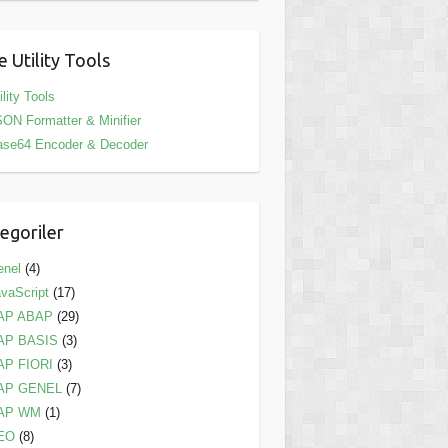
e Utility Tools
ility Tools
ON Formatter & Minifier
ase64 Encoder & Decoder
egoriler
enel
(4)
vaScript
(17)
AP ABAP
(29)
AP BASIS
(3)
AP FIORI
(3)
AP GENEL
(7)
AP WM
(1)
EO
(8)