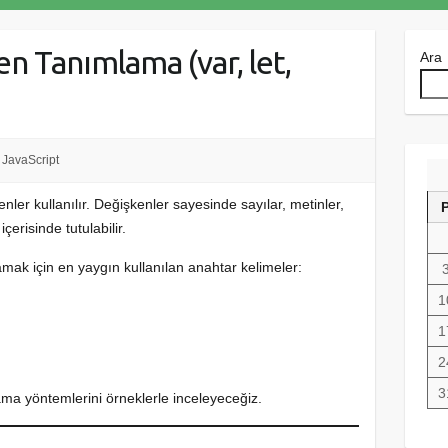
n Tanımlama (var, let,
Ara
JavaScript
nler kullanılır. Değişkenler sayesinde sayılar, metinler,
çerisinde tutulabilir.
mak için en yaygın kullanılan anahtar kelimeler:
1
1
2
3
ma yöntemlerini örneklerle inceleyeceğiz.