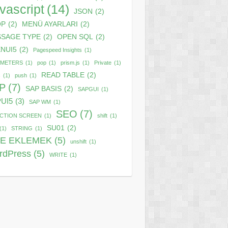
vascript
(14)
JSON
(2)
OP
(2)
MENÜ AYARLARI
(2)
SAGE TYPE
(2)
OPEN SQL
(2)
NUI5
(2)
Pagespeed Insights
(1)
AMETERS
(1)
pop
(1)
prism.js
(1)
Private
(1)
READ TABLE
(2)
c
(1)
push
(1)
P
(7)
SAP BASIS
(2)
SAPGUI
(1)
UI5
(3)
SAP WM
(1)
SEO
(7)
CTION SCREEN
(1)
shift
(1)
SU01
(2)
(1)
STRING
(1)
TE EKLEMEK
(5)
unshift
(1)
rdPress
(5)
WRITE
(1)