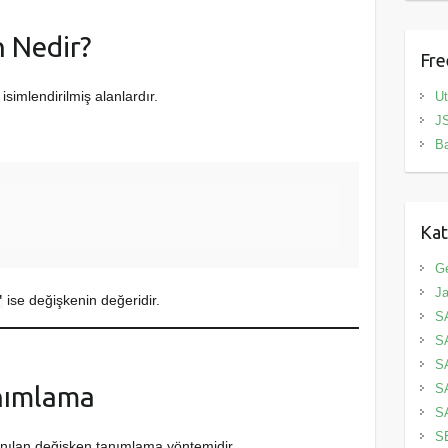
n Nedir?
Fre
isimlendirilmiş alanlardır.
Ut
JS
B
Kat
G
Ja
ise değişkenin değeridir.
"
S
S
S
S
anımlama
S
S
lanılan değişken tanımlama yöntemidir.