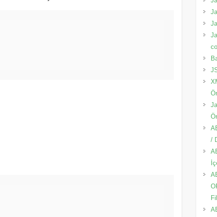
Ja
Ja
Ja
Ja
co
Ba
JS
XM
Ör
Ja
Ör
A
/
AB
İç
A
O
Fi
A