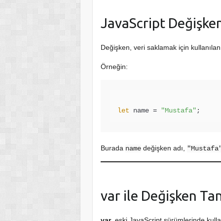
JavaScript Değişke
Değişken, veri saklamak için kullanılan 
Örneğin:
let
 name = 
"Mustafa"
Burada
değişken adı,
name
"Mustafa
var ile Değişken T
var
, eski JavaScript sürümlerinde kul