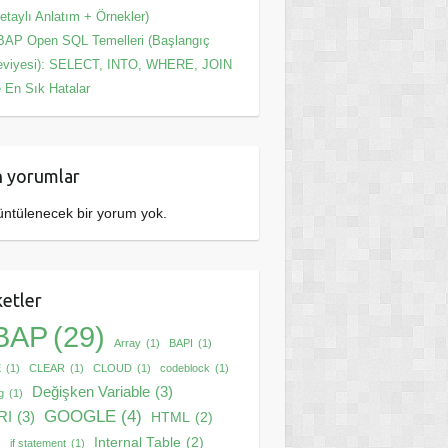
etaylı Anlatım + Örnekler)
AP Open SQL Temelleri (Başlangıç
eviyesi): SELECT, INTO, WHERE, JOIN
 En Sık Hatalar
 yorumlar
ntülenecek bir yorum yok.
ketler
BAP
(29)
Array
(1)
BAPI
(1)
E
(1)
CLEAR
(1)
CLOUD
(1)
codeblock
(1)
Değişken Variable
(3)
g
(1)
GOOGLE
(4)
RI
(3)
HTML
(2)
Internal Table
(2)
)
if statement
(1)