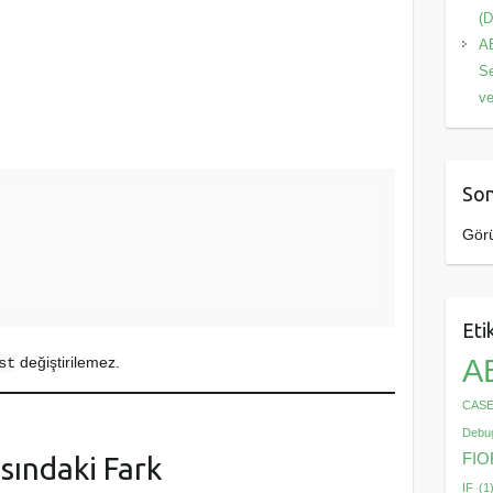
(D
AB
S
ve
Son
Görü
Eti
A
değiştirilemez.
st
CAS
Debu
FIO
asındaki Fark
IF
(1