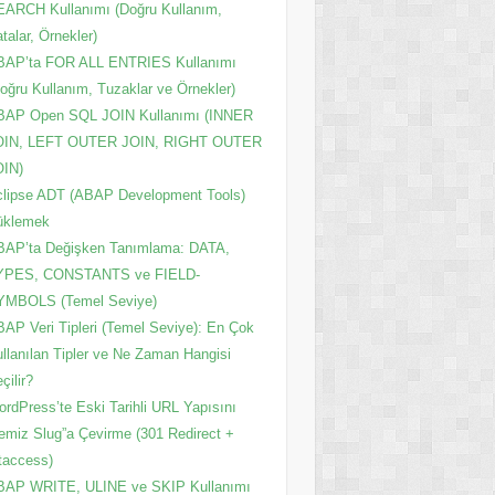
ARCH Kullanımı (Doğru Kullanım,
talar, Örnekler)
BAP’ta FOR ALL ENTRIES Kullanımı
oğru Kullanım, Tuzaklar ve Örnekler)
BAP Open SQL JOIN Kullanımı (INNER
OIN, LEFT OUTER JOIN, RIGHT OUTER
OIN)
lipse ADT (ABAP Development Tools)
üklemek
BAP’ta Değişken Tanımlama: DATA,
YPES, CONSTANTS ve FIELD-
YMBOLS (Temel Seviye)
AP Veri Tipleri (Temel Seviye): En Çok
llanılan Tipler ve Ne Zaman Hangisi
çilir?
rdPress’te Eski Tarihli URL Yapısını
emiz Slug”a Çevirme (301 Redirect +
taccess)
BAP WRITE, ULINE ve SKIP Kullanımı