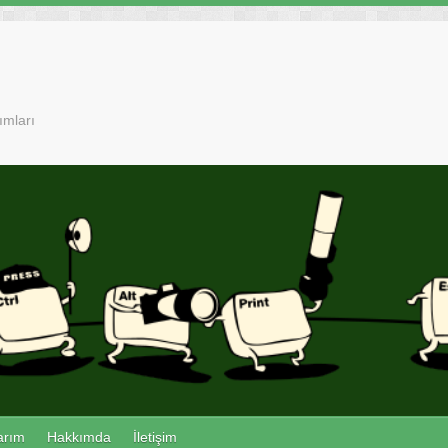
ımları
arım
Hakkımda
İletişim