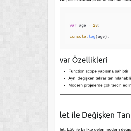
var
 age = 
28
;

console
.
log
var Özellikleri
Function scope yapısına sahiptir
Aynı değişken tekrar tanımlanabili
Modern projelerde çok tercih edi
let ile Değişken Ta
let
, ES6 ile birlikte gelen modern değ