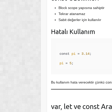
Block scope yapısına sahiptir
Tekrar atanamaz
Sabit değerler için kullanılır
Hatalı Kullanım
const 
pi
 = 
3.14
;

pi
 = 
5
Bu kullanım hata verecektir çünkü
con
var, let ve const Ar