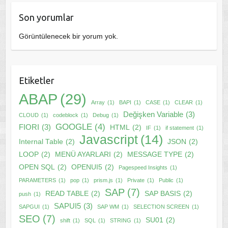
Son yorumlar
Görüntülenecek bir yorum yok.
Etiketler
ABAP
(29)
Array
(1)
BAPI
(1)
CASE
(1)
CLEAR
(1)
Değişken Variable
(3)
CLOUD
(1)
codeblock
(1)
Debug
(1)
GOOGLE
(4)
FIORI
(3)
HTML
(2)
IF
(1)
if statement
(1)
Javascript
(14)
Internal Table
(2)
JSON
(2)
LOOP
(2)
MENÜ AYARLARI
(2)
MESSAGE TYPE
(2)
OPEN SQL
(2)
OPENUI5
(2)
Pagespeed Insights
(1)
PARAMETERS
(1)
pop
(1)
prism.js
(1)
Private
(1)
Public
(1)
SAP
(7)
READ TABLE
(2)
SAP BASIS
(2)
push
(1)
SAPUI5
(3)
SAPGUI
(1)
SAP WM
(1)
SELECTION SCREEN
(1)
SEO
(7)
SU01
(2)
shift
(1)
SQL
(1)
STRING
(1)