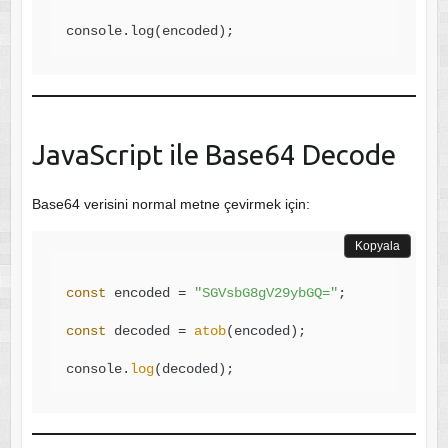
JavaScript ile Base64 Decode
Base64 verisini normal metne çevirmek için:
Kopyala
const
 encoded = 
"SGVsbG8gV29ybGQ="
;

const
 decoded = 
atob
(encoded);

console.
log