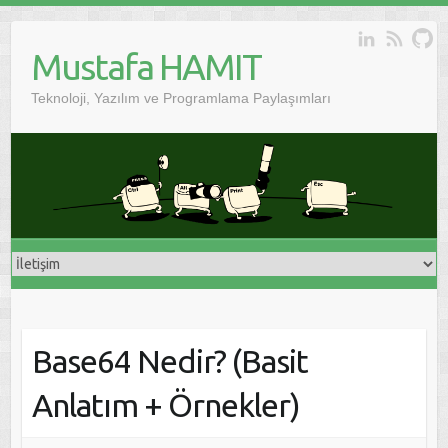
Skip
to
Mustafa HAMIT
content
Teknoloji, Yazılım ve Programlama Paylaşımları
Base64 Nedir? (Basit
Anlatım + Örnekler)