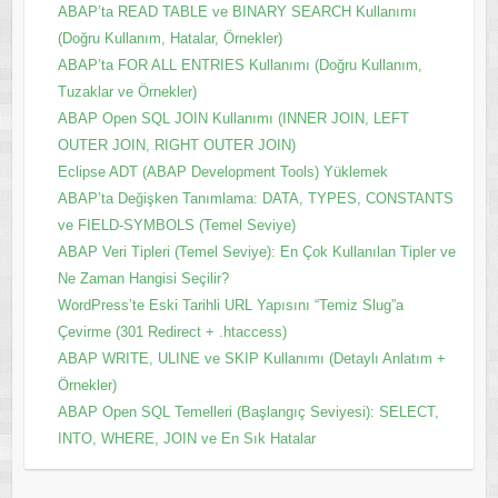
ABAP’ta READ TABLE ve BINARY SEARCH Kullanımı
(Doğru Kullanım, Hatalar, Örnekler)
ABAP’ta FOR ALL ENTRIES Kullanımı (Doğru Kullanım,
Tuzaklar ve Örnekler)
ABAP Open SQL JOIN Kullanımı (INNER JOIN, LEFT
OUTER JOIN, RIGHT OUTER JOIN)
Eclipse ADT (ABAP Development Tools) Yüklemek
ABAP’ta Değişken Tanımlama: DATA, TYPES, CONSTANTS
ve FIELD-SYMBOLS (Temel Seviye)
ABAP Veri Tipleri (Temel Seviye): En Çok Kullanılan Tipler ve
Ne Zaman Hangisi Seçilir?
WordPress’te Eski Tarihli URL Yapısını “Temiz Slug”a
Çevirme (301 Redirect + .htaccess)
ABAP WRITE, ULINE ve SKIP Kullanımı (Detaylı Anlatım +
Örnekler)
ABAP Open SQL Temelleri (Başlangıç Seviyesi): SELECT,
INTO, WHERE, JOIN ve En Sık Hatalar