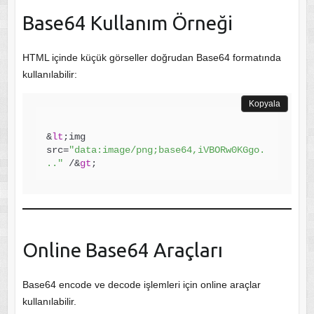
Base64 Kullanım Örneği
HTML içinde küçük görseller doğrudan Base64 formatında
kullanılabilir:
Kopyala
&
lt
;img 
src=
"data:image/png;base64,iVBORw0KGgo.
.."
 /&
gt
Online Base64 Araçları
Base64 encode ve decode işlemleri için online araçlar
kullanılabilir.