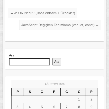
←
JSON Nedir? (Basit Anlatım + Örnekler)
JavaScript Değişken Tanımlama (var, let, const)
→
Ara
Ara
AĞUSTOS 2026
P
S
Ç
P
C
C
P
1
2
3
4
5
6
7
8
9