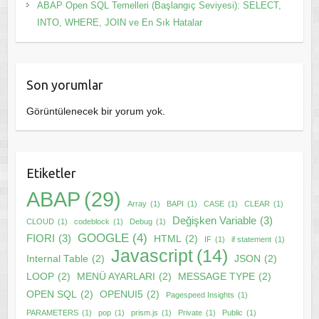
ABAP Open SQL Temelleri (Başlangıç Seviyesi): SELECT,
INTO, WHERE, JOIN ve En Sık Hatalar
Son yorumlar
Görüntülenecek bir yorum yok.
Etiketler
ABAP
(29)
Array
(1)
BAPI
(1)
CASE
(1)
CLEAR
(1)
Değişken Variable
(3)
CLOUD
(1)
codeblock
(1)
Debug
(1)
GOOGLE
(4)
FIORI
(3)
HTML
(2)
IF
(1)
if statement
(1)
Javascript
(14)
Internal Table
(2)
JSON
(2)
LOOP
(2)
MENÜ AYARLARI
(2)
MESSAGE TYPE
(2)
OPEN SQL
(2)
OPENUI5
(2)
Pagespeed Insights
(1)
PARAMETERS
(1)
pop
(1)
prism.js
(1)
Private
(1)
Public
(1)