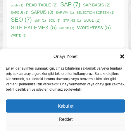
SAP
(7)
READ TABLE
(2)
SAP BASIS
(2)
push
(1)
SAPUI5
(3)
SAPGUI
(1)
SAP WM
(1)
SELECTION SCREEN
(1)
SEO
(7)
SU01
(2)
shift
(1)
SQL
(1)
STRING
(1)
SİTE EKLEMEK
(5)
WordPress
(5)
unshift
(1)
WRITE
(1)
Onayı Yönet
En iyi deneyimleri sunmak için, cihaz bilgilerini saklamak ve/veya bunlara
erişmek amacıyla çerezler gibi teknolojiler kullanıyoruz. Bu teknolojilere
izin vermek, bu sitedeki tarama davranışı veya benzersiz kimlikler gibi
Gizlilik Politikası
verileri işlememize izin verecektir. Onay vermemek veya onayı geri çekmek,
belirli özellikleri ve işlevleri olumsuz etkileyebilir.
Çerez Politikası
Kabul et
Reddet