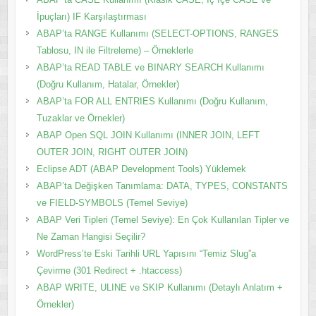
İpuçları) IF Karşılaştırması
ABAP’ta RANGE Kullanımı (SELECT-OPTIONS, RANGES
Tablosu, IN ile Filtreleme) – Örneklerle
ABAP’ta READ TABLE ve BINARY SEARCH Kullanımı
(Doğru Kullanım, Hatalar, Örnekler)
ABAP’ta FOR ALL ENTRIES Kullanımı (Doğru Kullanım,
Tuzaklar ve Örnekler)
ABAP Open SQL JOIN Kullanımı (INNER JOIN, LEFT
OUTER JOIN, RIGHT OUTER JOIN)
Eclipse ADT (ABAP Development Tools) Yüklemek
ABAP’ta Değişken Tanımlama: DATA, TYPES, CONSTANTS
ve FIELD-SYMBOLS (Temel Seviye)
ABAP Veri Tipleri (Temel Seviye): En Çok Kullanılan Tipler ve
Ne Zaman Hangisi Seçilir?
WordPress’te Eski Tarihli URL Yapısını “Temiz Slug”a
Çevirme (301 Redirect + .htaccess)
ABAP WRITE, ULINE ve SKIP Kullanımı (Detaylı Anlatım +
Örnekler)