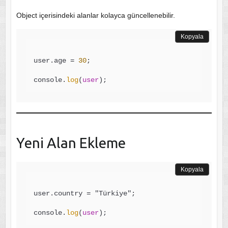
Object içerisindeki alanlar kolayca güncellenebilir.
Kopyala
user.age 
=
30
;

console.
log
(
user
Yeni Alan Ekleme
Kopyala
user.country 
=
 "Türkiye";

console.
log
(
user