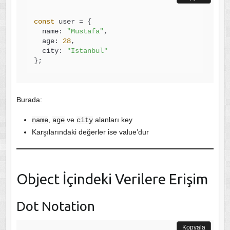
const
 user = {

  name: 
"Mustafa"
,

  age: 
28
,

  city: 
"Istanbul"
Burada:
,
ve
alanları key
name
age
city
Karşılarındaki değerler ise value’dur
Object İçindeki Verilere Erişim
Dot Notation
Kopyala