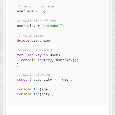
// veri güncelleme
user.
age
 = 
30
;

// yeni alan ekleme
user.
city
 = 
"Istanbul"
;

// veri silme
delete
 user.
name
;

// döngü kullanımı
for
 (
let
 key 
in
 user) {

console
.
log
(key, user[key]);

}

// destructuring
const
 { age, city } = user;

console
.
log
console
.
log