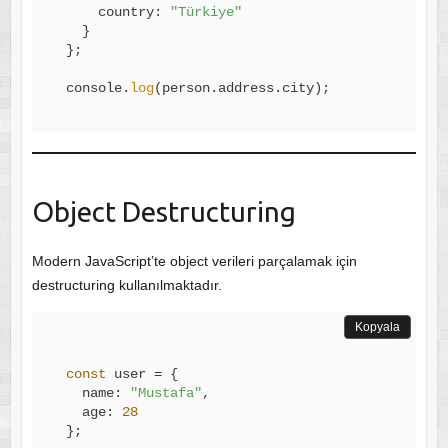
    country: 
"Türkiye"
  }

};

console.
log
Object Destructuring
Modern JavaScript’te object verileri parçalamak için
destructuring kullanılmaktadır.
Kopyala
const
 user = {

  name: 
"Mustafa"
,

  age: 
28
};
