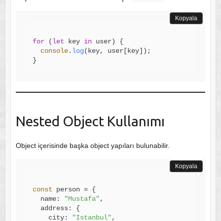
Kopyala
for
 (
let
 key 
in
 user) {

console
.
log
(key, user[key]);

Nested Object Kullanımı
Object içerisinde başka object yapıları bulunabilir.
Kopyala
const
 person = {

  name: 
"Mustafa"
,

  address: {

    city: 
"Istanbul"
,
