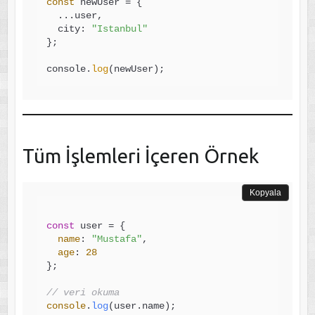
const
 newUser = {

  ...user,

  city: 
"Istanbul"
};

console.
log
Tüm İşlemleri İçeren Örnek
Kopyala
const
 user = {

name
: 
"Mustafa"
,

age
: 
28
};

// veri okuma
console
.
log
(user.
name
);
