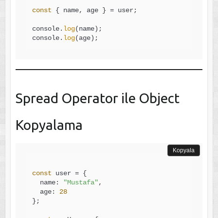
const
 { name, age } = user;

console.
log
(name);

console.
log
Spread Operator ile Object
Kopyalama
Kopyala
const
 user = {

  name: 
"Mustafa"
,

  age: 
28
};
