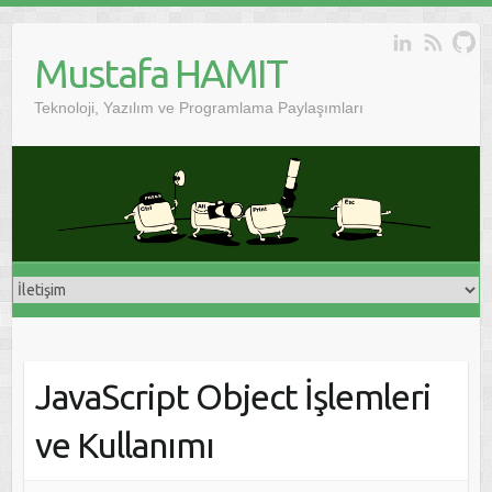
Skip
to
Mustafa HAMIT
content
Teknoloji, Yazılım ve Programlama Paylaşımları
JavaScript Object İşlemleri
ve Kullanımı