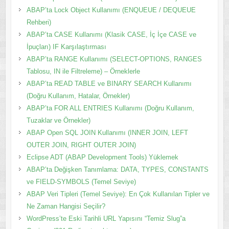
ABAP’ta Lock Object Kullanımı (ENQUEUE / DEQUEUE
Rehberi)
ABAP’ta CASE Kullanımı (Klasik CASE, İç İçe CASE ve
İpuçları) IF Karşılaştırması
ABAP’ta RANGE Kullanımı (SELECT-OPTIONS, RANGES
Tablosu, IN ile Filtreleme) – Örneklerle
ABAP’ta READ TABLE ve BINARY SEARCH Kullanımı
(Doğru Kullanım, Hatalar, Örnekler)
ABAP’ta FOR ALL ENTRIES Kullanımı (Doğru Kullanım,
Tuzaklar ve Örnekler)
ABAP Open SQL JOIN Kullanımı (INNER JOIN, LEFT
OUTER JOIN, RIGHT OUTER JOIN)
Eclipse ADT (ABAP Development Tools) Yüklemek
ABAP’ta Değişken Tanımlama: DATA, TYPES, CONSTANTS
ve FIELD-SYMBOLS (Temel Seviye)
ABAP Veri Tipleri (Temel Seviye): En Çok Kullanılan Tipler ve
Ne Zaman Hangisi Seçilir?
WordPress’te Eski Tarihli URL Yapısını “Temiz Slug”a