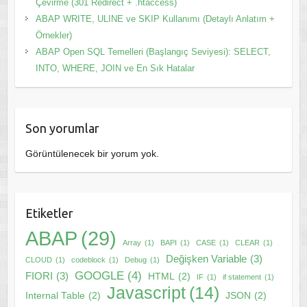
Çevirme (301 Redirect + .htaccess)
ABAP WRITE, ULINE ve SKIP Kullanımı (Detaylı Anlatım +
Örnekler)
ABAP Open SQL Temelleri (Başlangıç Seviyesi): SELECT,
INTO, WHERE, JOIN ve En Sık Hatalar
Son yorumlar
Görüntülenecek bir yorum yok.
Etiketler
ABAP
(29)
Array
(1)
BAPI
(1)
CASE
(1)
CLEAR
(1)
Değişken Variable
(3)
CLOUD
(1)
codeblock
(1)
Debug
(1)
GOOGLE
(4)
FIORI
(3)
HTML
(2)
IF
(1)
if statement
(1)
Javascript
(14)
Internal Table
(2)
JSON
(2)