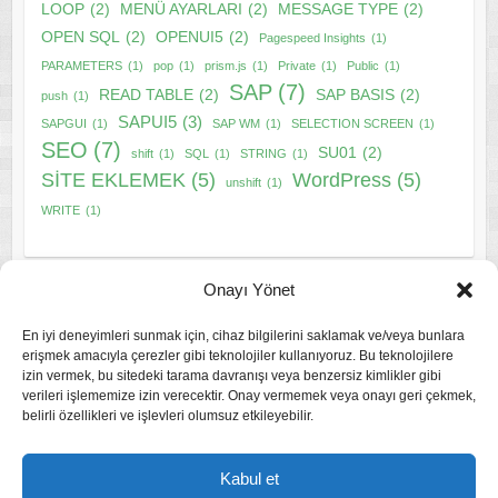
LOOP
(2)
MENÜ AYARLARI
(2)
MESSAGE TYPE
(2)
OPEN SQL
(2)
OPENUI5
(2)
Pagespeed Insights
(1)
PARAMETERS
(1)
pop
(1)
prism.js
(1)
Private
(1)
Public
(1)
SAP
(7)
READ TABLE
(2)
SAP BASIS
(2)
push
(1)
SAPUI5
(3)
SAPGUI
(1)
SAP WM
(1)
SELECTION SCREEN
(1)
SEO
(7)
SU01
(2)
shift
(1)
SQL
(1)
STRING
(1)
SİTE EKLEMEK
(5)
WordPress
(5)
unshift
(1)
WRITE
(1)
Onayı Yönet
En iyi deneyimleri sunmak için, cihaz bilgilerini saklamak ve/veya bunlara
erişmek amacıyla çerezler gibi teknolojiler kullanıyoruz. Bu teknolojilere
izin vermek, bu sitedeki tarama davranışı veya benzersiz kimlikler gibi
Gizlilik Politikası
verileri işlememize izin verecektir. Onay vermemek veya onayı geri çekmek,
belirli özellikleri ve işlevleri olumsuz etkileyebilir.
Çerez Politikası
Kabul et