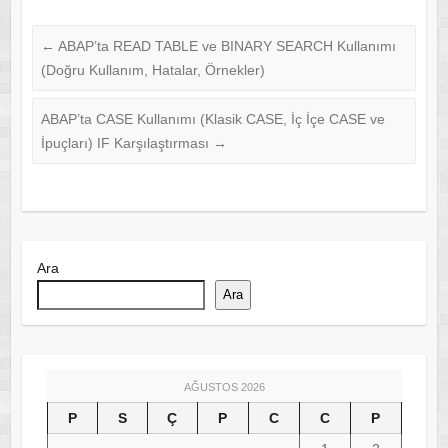
←
ABAP’ta READ TABLE ve BINARY SEARCH Kullanımı
(Doğru Kullanım, Hatalar, Örnekler)
ABAP’ta CASE Kullanımı (Klasik CASE, İç İçe CASE ve
İpuçları) IF Karşılaştırması
→
Ara
Ara
AĞUSTOS 2026
P
S
Ç
P
C
C
P