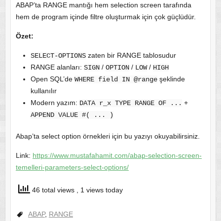
ABAP’ta RANGE mantığı hem selection screen tarafında
hem de program içinde filtre oluşturmak için çok güçlüdür.
Özet:
zaten bir RANGE tablosudur
SELECT-OPTIONS
RANGE alanları:
/
/
/
SIGN
OPTION
LOW
HIGH
Open SQL’de
şeklinde
WHERE field IN @range
kullanılır
Modern yazım:
+
DATA r_x TYPE RANGE OF ...
APPEND VALUE #( ... )
Abap’ta select option örnekleri için bu yazıyı okuyabilirsiniz.
Link:
https://www.mustafahamit.com/abap-selection-screen-
temelleri-parameters-select-options/
46 total views
, 1 views today
ABAP
,
RANGE