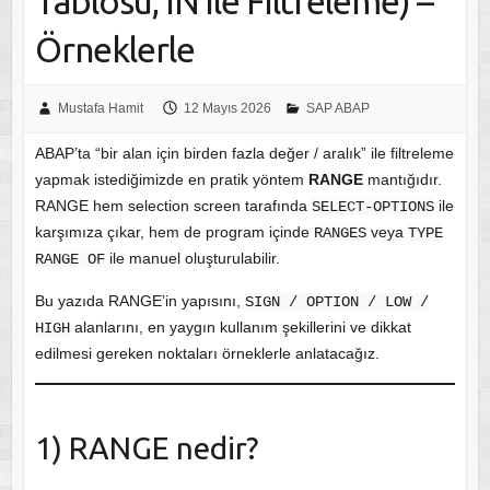
Tablosu, IN ile Filtreleme) –
Örneklerle
Mustafa Hamit
12 Mayıs 2026
SAP ABAP
ABAP’ta “bir alan için birden fazla değer / aralık” ile filtreleme
yapmak istediğimizde en pratik yöntem
RANGE
mantığıdır.
RANGE hem selection screen tarafında
ile
SELECT-OPTIONS
karşımıza çıkar, hem de program içinde
veya
RANGES
TYPE
ile manuel oluşturulabilir.
RANGE OF
Bu yazıda RANGE’in yapısını,
SIGN / OPTION / LOW /
alanlarını, en yaygın kullanım şekillerini ve dikkat
HIGH
edilmesi gereken noktaları örneklerle anlatacağız.
1) RANGE nedir?