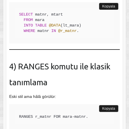
Kopyala
SELECT
 matnr, mtart

FROM
 mara

INTO
TABLE
@DATA
(lt_mara)

WHERE
 matnr 
IN
@r_matnr
.
4) RANGES komutu ile klasik
tanımlama
Eski stil ama hâlâ görülür:
Kopyala
RANGES r_matnr FOR mara-matnr.