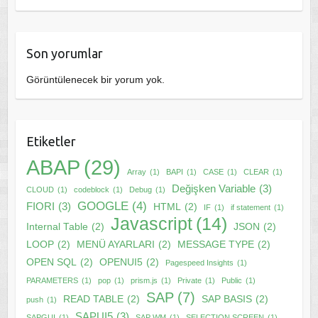
Son yorumlar
Görüntülenecek bir yorum yok.
Etiketler
ABAP
(29)
Array
(1)
BAPI
(1)
CASE
(1)
CLEAR
(1)
Değişken Variable
(3)
CLOUD
(1)
codeblock
(1)
Debug
(1)
GOOGLE
(4)
FIORI
(3)
HTML
(2)
IF
(1)
if statement
(1)
Javascript
(14)
Internal Table
(2)
JSON
(2)
LOOP
(2)
MENÜ AYARLARI
(2)
MESSAGE TYPE
(2)
OPEN SQL
(2)
OPENUI5
(2)
Pagespeed Insights
(1)
PARAMETERS
(1)
pop
(1)
prism.js
(1)
Private
(1)
Public
(1)
SAP
(7)
READ TABLE
(2)
SAP BASIS
(2)
push
(1)
SAPUI5
(3)
SAPGUI
(1)
SAP WM
(1)
SELECTION SCREEN
(1)