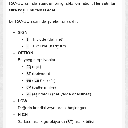
RANGE aslında standart bir iç tablo formatıdır. Her satır bir
filtre koşulunu temsil eder.
Bir RANGE satırında şu alanlar vardır:
SIGN
= Include (dahil et)
I
= Exclude (hariç tut)
E
OPTION
En yaygın opsiyonlar:
(eşit)
EQ
(between)
BT
/
(>= / <=)
GE
LE
(pattern, like)
CP
(eşit değil) (her yerde önerilmez)
NE
LOW
Değerin kendisi veya aralık başlangıcı
HIGH
Sadece aralık gerekiyorsa (
) aralık bitişi
BT