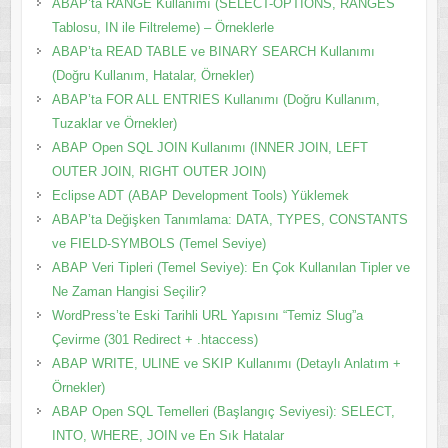
ABAP’ta RANGE Kullanımı (SELECT-OPTIONS, RANGES
Tablosu, IN ile Filtreleme) – Örneklerle
ABAP’ta READ TABLE ve BINARY SEARCH Kullanımı
(Doğru Kullanım, Hatalar, Örnekler)
ABAP’ta FOR ALL ENTRIES Kullanımı (Doğru Kullanım,
Tuzaklar ve Örnekler)
ABAP Open SQL JOIN Kullanımı (INNER JOIN, LEFT
OUTER JOIN, RIGHT OUTER JOIN)
Eclipse ADT (ABAP Development Tools) Yüklemek
ABAP’ta Değişken Tanımlama: DATA, TYPES, CONSTANTS
ve FIELD-SYMBOLS (Temel Seviye)
ABAP Veri Tipleri (Temel Seviye): En Çok Kullanılan Tipler ve
Ne Zaman Hangisi Seçilir?
WordPress’te Eski Tarihli URL Yapısını “Temiz Slug”a
Çevirme (301 Redirect + .htaccess)
ABAP WRITE, ULINE ve SKIP Kullanımı (Detaylı Anlatım +
Örnekler)
ABAP Open SQL Temelleri (Başlangıç Seviyesi): SELECT,
INTO, WHERE, JOIN ve En Sık Hatalar