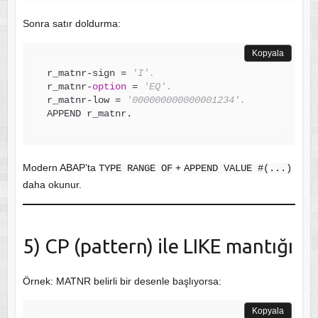
Sonra satır doldurma:
Kopyala
r_matnr-sign = 
'I'.
r_matnr-
option
 = 
'EQ'.
r_matnr-low = 
'000000000000001234'.
APPEND r_matnr.
Modern ABAP’ta
+
TYPE RANGE OF
APPEND VALUE #(...)
daha okunur.
5) CP (pattern) ile LIKE mantığı
Örnek: MATNR belirli bir desenle başlıyorsa:
Kopyala