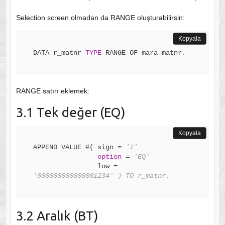
Selection screen olmadan da RANGE oluşturabilirsin:
Kopyala
DATA r_matnr 
TYPE
 RANGE OF mara-matnr.
RANGE satırı eklemek:
3.1 Tek değer (EQ)
Kopyala
APPEND VALUE #( sign = 
'I'
option
 = 
'EQ'
                low = 
'000000000000001234' ) TO r_matnr.
3.2 Aralık (BT)