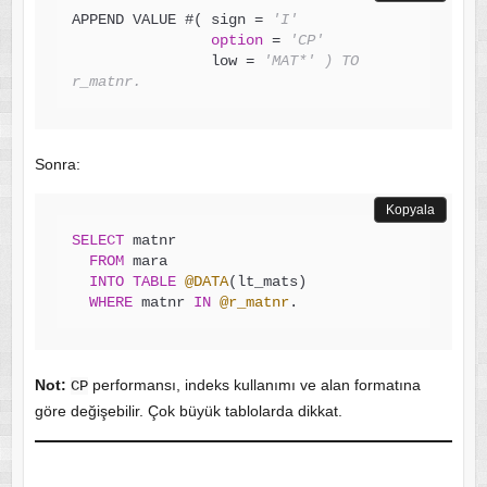
APPEND VALUE #( sign = 
'I'
option
 = 
'CP'
                low = 
'MAT*' ) TO 
r_matnr.
Sonra:
Kopyala
SELECT
 matnr

FROM
 mara

INTO
TABLE
@DATA
(lt_mats)

WHERE
 matnr 
IN
@r_matnr
.
Not:
performansı, indeks kullanımı ve alan formatına
CP
göre değişebilir. Çok büyük tablolarda dikkat.