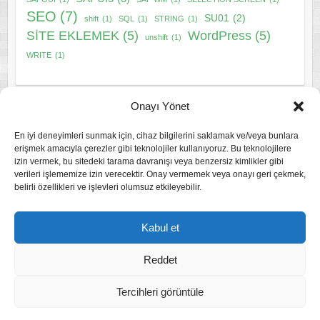
SEO
(7)
SU01
(2)
shift
(1)
SQL
(1)
STRING
(1)
SİTE EKLEMEK
(5)
WordPress
(5)
unshift
(1)
WRITE
(1)
Onayı Yönet
En iyi deneyimleri sunmak için, cihaz bilgilerini saklamak ve/veya bunlara
erişmek amacıyla çerezler gibi teknolojiler kullanıyoruz. Bu teknolojilere
izin vermek, bu sitedeki tarama davranışı veya benzersiz kimlikler gibi
Gizlilik Politikası
verileri işlememize izin verecektir. Onay vermemek veya onayı geri çekmek,
belirli özellikleri ve işlevleri olumsuz etkileyebilir.
Çerez Politikası
Kabul et
Reddet
Tercihleri görüntüle
Copyright © 2026
Mustafa HAMIT
. Tema by
Colorlib
Powered by
WordPress
Coded and Designed by safexpert // Mustafa HAMIT© 2015