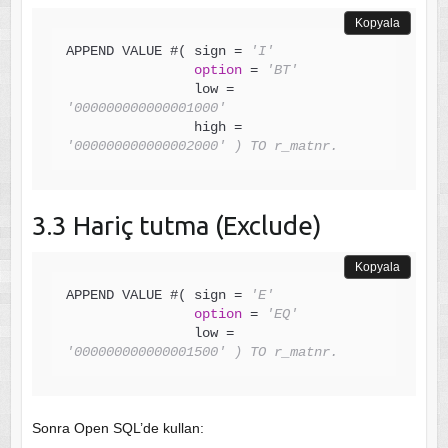
Kopyala
APPEND VALUE #( sign = 
'I'
option
 = 
'BT'
                low = 
'000000000000001000'
                high = 
'000000000000002000' ) TO r_matnr.
3.3 Hariç tutma (Exclude)
Kopyala
APPEND VALUE #( sign = 
'E'
option
 = 
'EQ'
                low = 
'000000000000001500' ) TO r_matnr.
Sonra Open SQL’de kullan: