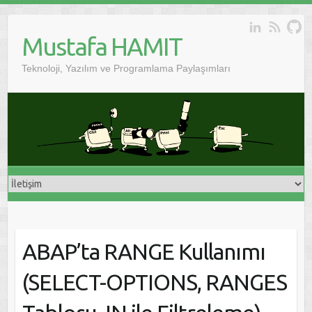
Skip
to
Mustafa HAMIT
content
Teknoloji, Yazılım ve Programlama Paylaşımları
ABAP’ta RANGE Kullanımı
(SELECT-OPTIONS, RANGES