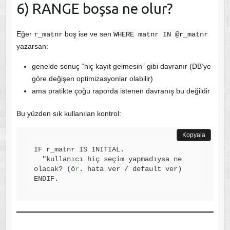
6) RANGE boşsa ne olur?
Eğer
boş ise ve sen
r_matnr
WHERE matnr IN @r_matnr
yazarsan:
genelde sonuç “hiç kayıt gelmesin” gibi davranır (DB’ye
göre değişen optimizasyonlar olabilir)
ama pratikte çoğu raporda istenen davranış bu değildir
Bu yüzden sık kullanılan kontrol:
Kopyala
IF r_matnr IS INITIAL.

  "kullanıcı hiç seçim yapmadıysa ne 
olacak? (ö
r
. hata ver / default ver)

ENDIF.