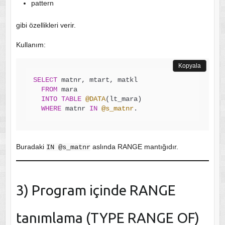
pattern
gibi özellikleri verir.
Kullanım:
Kopyala
SELECT
 matnr, mtart, matkl

FROM
 mara

INTO
TABLE
@DATA
(lt_mara)

WHERE
 matnr 
IN
@s_matnr
.
Buradaki
aslında RANGE mantığıdır.
IN @s_matnr
3) Program içinde RANGE
tanımlama (TYPE RANGE OF)